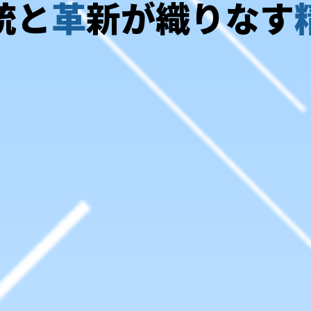
統と
革
新が織りなす